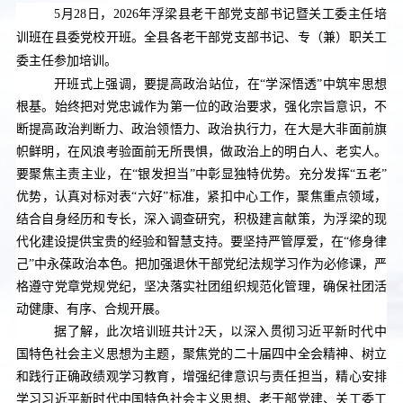
5月28日，2026年浮梁县老干部党支部书记暨关工委主任培
训班在县委党校开班。全县各老干部党支部书记、专（兼）职关工
委主任参加培训。
开班式上强调，要提高政治站位，在“学深悟透”中筑牢思想
根基。始终把对党忠诚作为第一位的政治要求，强化宗旨意识，不
断提高政治判断力、政治领悟力、政治执行力，在大是大非面前旗
帜鲜明，在风浪考验面前无所畏惧，做政治上的明白人、老实人。
要聚焦主责主业，在“银发担当”中彰显独特优势。充分发挥“五老”
优势，认真对标对表“六好”标准，紧扣中心工作，聚焦重点领域，
结合自身经历和专长，深入调查研究，积极建言献策，为浮梁的现
代化建设提供宝贵的经验和智慧支持。要坚持严管厚爱，在“修身律
己”中永葆政治本色。把加强退休干部党纪法规学习作为必修课，严
格遵守党章党规党纪，坚决落实社团组织规范化管理，确保社团活
动健康、有序、合规开展。
据了解，此次培训班共计2天，以深入贯彻习近平新时代中
国特色社会主义思想为主题，聚焦党的二十届四中全会精神、树立
和践行正确政绩观学习教育，增强纪律意识与责任担当，精心安排
学习习近平新时代中国特色社会主义思想、老干部党建、关工委工