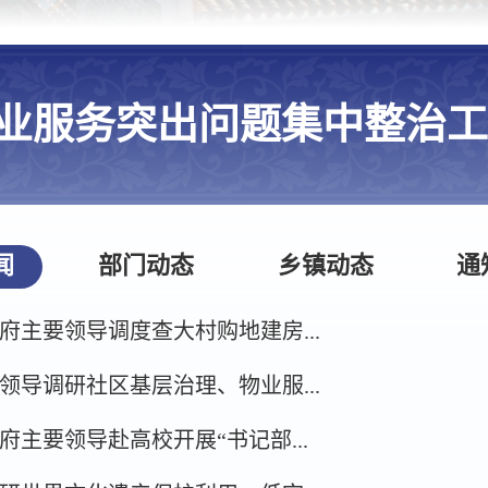
服务突出问题集中整治工..
闻
部门动态
乡镇动态
通
府主要领导调度查大村购地建房...
领导调研社区基层治理、物业服...
府主要领导赴高校开展“书记部...