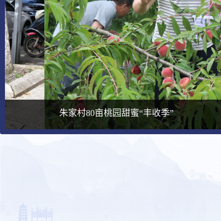
朱家村80亩桃园甜蜜“丰收季”