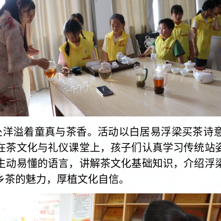
处洋溢着童真与茶香。活动以白居易浮梁买茶诗
在茶文化与礼仪课堂上，孩子们认真学习传统站
生动易懂的语言，
讲解茶文化基
础知识，介绍浮
乡茶
的魅力，
厚植文化自信。