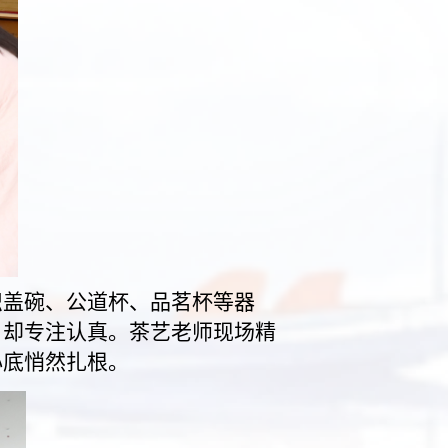
识盖碗、公道杯、品茗杯等器
，却专注认真。茶艺老师现场精
心底悄然扎根。