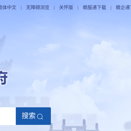
简体中文
|
无障碍浏览
|
关怀版
|
赣服通下载
|
赣企通
搜索