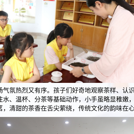
场气氛热烈又有序。孩子们好奇地观察茶样、认
注水、温杯、分茶等基础动作，小手虽略显稚嫩
茗，清甜的茶香在舌尖萦绕，传统文化的韵味在