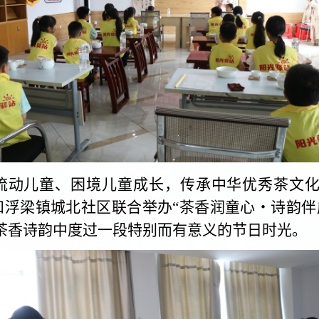
流动儿童、困境儿童成长，传承中华优秀茶文化
局和浮梁镇城北社区联合举办“茶香润童心・诗韵伴
在茶香诗韵中度过一段特别而有意义的节日时光。