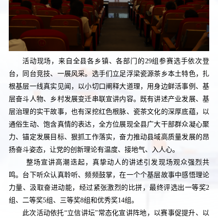
活动现场，来自全县各乡镇、各部门的29组参赛选手依次登
台，同台竞技、一展风采。选手们立足浮梁瓷源茶乡本土特色，扎
根基层一线真实见闻，以小切口阐释大道理，用身边鲜活事例、基
层奋斗人物、乡村发展变迁串联宣讲内容。既有讲述产业发展、基
层治理的实干故事，也有深挖红色根脉、瓷茶文化的深厚底蕴，以
通俗生动、饱含真情的表达，全方位展现全县广大干部群众凝心聚
力、锚定发展目标、狠抓工作落实，奋力推动县域高质量发展的昂
扬奋斗姿态，让党的创新理论有温度、接地气、入人心。
整场宣讲高潮迭起，真挚动人的讲述引发现场观众强烈共
鸣。台下听众认真聆听、频频鼓掌，在一个个基层故事中感悟理论
力量、汲取奋进动能，经过紧张激烈的比拼，最终评选出一等奖2
组、二等奖5组、三等奖8组和优秀奖14组。
此次活动依托“立信讲坛”常态化宣讲阵地，以赛事促提升、以