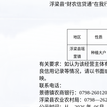
浮梁县“财农信贷通”在我
地区
性质
浮梁县
瑶
种植大户
里镇
有关要求：如认为该经营主体
良信用记录等情况，请以书面
映。
联系电话：
景德镇农商银行：
0798-26012
浮梁县农业农村局：
0798—262
公示时间：从
2026
年
06
月