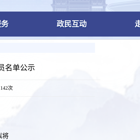
服务
政民互动
人员名单公示
：
142次
拟将