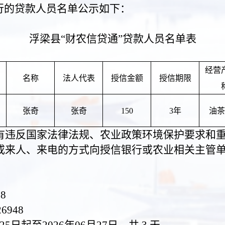
行的贷款人员名单公示如下：
浮梁县
“财农信贷通”贷款人员名单表
经营
名称
法人代表
授信金额
授信期限
张奇
张奇
150
3年
油茶
有违反国家法律法规、农业政策环境保护要求和
或来人、来电的方式向授信银行或农业相关主管
08
6948
25
日起至
202
6
年
06
月
27
日，共
3 天。