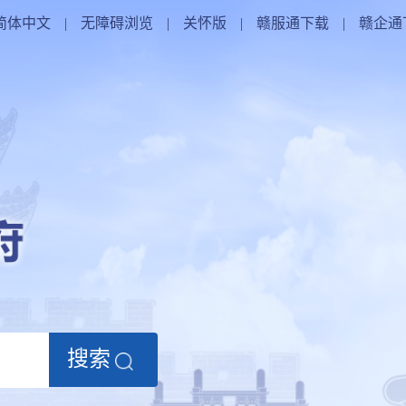
简体中文
|
无障碍浏览
|
关怀版
|
赣服通下载
|
赣企通
搜索