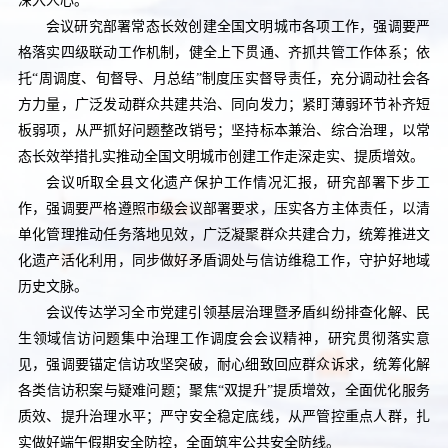
深入人心。
会议研究部署常态长效创建全国文明城市各项工作，强调要严
格落实四级联动工作机制，健全上下贯通、齐抓共管工作体系；依
托“周调度、旬督导、月总结”制度压实督导责任，充分调动社会各
方力量，广泛发动群众共建共治、同向发力；紧盯薄弱环节补齐短
板弱项，从严抓好问题整改销号；坚持标本兼治、综合治理，以常
态长效举措扎实推动全国文明城市创建工作走深走实、提质增效。
会议听取全县文化遗产保护工作情况汇报，研究部署下步工
作，强调要严格遵照市级会议部署要求，压实各方主体责任，以清
单化管理推动任务落地见效，广泛凝聚群众共建合力，统筹推进文
化遗产活化利用，同步做好矛盾调处与信访维稳工作，守护好地域
历史文脉。
会议传达学习全市党建引领基层治理暨矛盾纠纷排查化解、民
生领域信访问题集中治理工作调度会会议精神，研究贯彻落实意
见，强调要锚定信访攻坚突破，耐心细致回应群众诉求，统筹化解
各类信访积案与疑难问题；聚焦“双提升”提质增效，全面优化服务
质效、提升治理水平；严守安全稳定底线，从严管控重点人群，扎
实做好端午假期安全防控，全面筑牢公共安全防线。