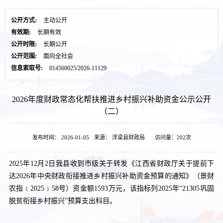
公开方式:
主动公开
有效期:
长期有效
公开时限:
长期公开
公开范围:
面向全社会
信息索取号:
014560025/2026-11129
2026年度财政常态化帮扶推进乡村振兴补助资金公示公开
（二）
发布时间： 2026-01-05
来源： 浮梁县财政局
访问量：
202次
202
5
年
1
2
月
2
日我县收到市级
关于转发
《
江西省财政厅
关于提前下
达
202
6
年
中央
财政衔接推进乡村振兴补助资金预算的通知》（景财
农指﹝
202
5
﹞
5
8
号）资金额
1593
万元，该指
标列202
5
年“21305巩固
脱贫衔接乡村振兴”预算支出科目。