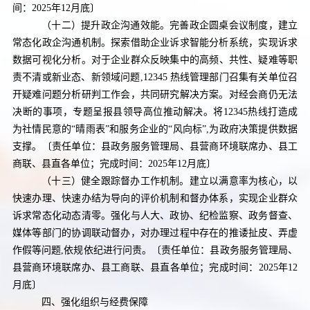
间：
2025
年
12
月底〕
（十二）提升政企沟通效能。
完善政企圆桌会议制度，建立
常态化政企沟通机制。探索借助企业诉求智能分析系统，实现诉求
数据可视化分析。
对于企业群众反映集中的高频、共性、疑难等职
责不清或新业态、新领域问题
,12345
热线管理部门召集有关单位召
开疑难问题分析研判工作会，共同研究解决方案。对经会商仍无法
决断的事项，专题呈报县领导高位推动解决。
将
12345
热线打造成
为社情民意的“晴雨表”和服务企业的“风向标”
,
为政府决策提供数据
支撑。
〔责任单位：县政务服务管理局、县营商环境联席办、县工
商联、县直各单位；完成时间：
2025
年
12
月底〕
（十三）健全跟踪督办工作机制。
建立以满意率为核心，以
快速办理、快速办结为导向的评价机制和督办体系，实现企业群众
诉求常态化动态清零。强化与人大、政协、纪检监察、政务督查、
媒体等部门的协调联动督办，对办理过程中存在的推诿扯皮、弄虚
作假等问题
,
依规依纪进行问责。
〔责任单位：县政务服务管理局、
县营商环境联席办、县工商联、县直各单位；完成时间：
2025
年
12
月底〕
四、强化组织与经费保障