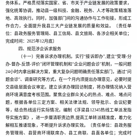
务体系。严格贯彻落实国家、省、市关于产业链发展的政策要求，
强化统筹协调，推动县一级科技、金融、税务、人才等政策精准落
地、高效执行。同时，加强部门间的沟通协作与工作衔接，形成工
作合力，全面提升我县三大产业链发展的质量和效益。
〔责任单
位：县政务服务管理局、县工信局、县文旅局、各涉企相关单位；
完成时间：
2025
年
12
月底〕
四、规范涉企诉求服务
（十一）完善诉求办理机制。
实行“接诉即办”
,
建立“受理
-
分
办
-
督办
-
反馈
-
评价”闭环管理机制和“企业问题会诊”机制，一般问题
24
小时内拿出解决方案，重大复杂问题明确责任落实部门，通过“问
题会诊”、调查研究等方式，在一个月内须提出办理意见，必要时提
交县级层面会议审定。建立诉求办理回访制度，将办理情况纳入营
商环境满意度考核范围。
聚焦企业群众关心的热点、难点、堵点问
题，
根据各单位三定方案、相关法律法规、领导批示、会议纪要
等，结合热线运行实际情况，编制《浮梁县
12345
热线工单派发指
导实施方案》
，
进一步厘清职责边界
,
提高工单转派精准度，着力化
解相互推诿现象，不断提升诉求办理实效。
〔责任单位：县政务服
务管理局、县营商环境联席办、县工商联、县直各单位；完成时