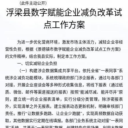
（此件
主动公开
）
浮梁县
数字赋能企业
减
负改革
试
点工作
方案
为进一步优化营商环境，激发市场主体活力，减轻企业非经
营性负担，根据《景德镇市数字赋能企业减负改革试点工作方案》
的文件精神，结合我县实际，制定本工作方案。
一、切实减轻企业负担
（一）构建涉企数据集成共享平台。
依托全省“一表同享”系
统涉企减负功能模块，系统梳理政府部门涉企报表，通过与各部门
对接，开展企业座谈会等多种形式收集信息，将线下报表（通过纸
质、微信、邮件等渠道报送的报表）按照“能减尽减、能并尽并”原
则，建立统一的企业报表清单，实行分级分类管理，除涉密报表
外，实现清单之外无报表。建立报表动态更新机制，明确审核部门
责任。推行“让数据多跑路、让企业少跑腿”，实现高频数据自动获
取，其他数据实行定期在线填报。各部门业务系统主动对接“一表同
享”系统，并基于“一表同享”数据，创建特色应用场景，利用大数据