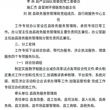
李 燕 县产业园区管委会党工委委员
施汇杰 县营商环境联席办副主任
刘 刚 县政务服务管理局党组成员、县行政服务中心主
任
工作专班办公室设在县政务服务管理局，承担专班日常工
作。办公室主任由县政务服务管理局主要负责同志兼任，办公室副
主任由县政务服务管理局分管负责同志兼任。
三、分工安排
工作专班下设综合协调、帮代办服务、涉企执法服务、增值
服务四个专项服务队伍。
（一）综合协调组
制定实施数字赋能企业减负改革试点各项综合性文件
;
牵头制
定重点工作计划和任务分工
;
协调推进表单梳理、平台宣传、系统对
接、规范涉企活动和企业诉求办理等工作
;
加强监督检查
:
完成工作
专班交办的其他工作。
牵头单位
:
县政务服务管理局
责任单位
:
县发改委、县工信局、县司法局、县人社局、县商
务局、县文旅局、县市场监督管理局、县工商联、县税务局。