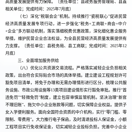
高质量发展提供有力保障。
〔责任单位：县政务服务管理局、县直
相关单位；完成时间：
2025
年
7
月底〕
（七）深化“税联会企”机制。
持续推行“瓷税联心”促进民营
经济高质量发展专项行动，进一步强化“税务
+
工商联
+
商会
+
中介
+
企业”多方联动机制，落实落细税费优惠政策，深化细化惠企服务
举措，维护民营企业合法权益，为全县民营经济高质量发展提供有
力支撑。
〔责任单位：
县
税务局、
县
工商联；完成时间：
2025
年
12
月底〕
三、全面增加服务供给
（八）优化公共资源交易流程。
严格落实减轻企业负担相关
政策，出台符合实际贴合市场的具体举措。建立建设工程规划许可
豁免项目清单，将免于办理和无需办理情形进行区分，梳理公共服
务设施、市政公用设施等
13
类项目建设情形实行豁免审批。推行“首
违免罚”“轻微免罚”制度，建立包容审慎监管机制。坚决治理“新官
不理旧账”、拖欠中小企业账款等问题，切实保障企业权益。提供子
女入学便利服务。面向全国符合资质的中介机构，实行“零门槛、零
限制、零费用”。大力推行电子保函，及时清退投标人保证金，小额
工程项目实行免收保证金，切实减轻企业投标负担。完善中小企业