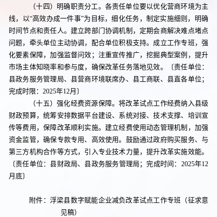
（十四）明确职责分工。
各责任单位要以优化营商环境为主
线，以“高效办成一件事”为目标，细化任务，制定实施细则，明确
时间节点和责任人。建立跨部门协调机制，定期会商解决难点堵点
问题，牵头单位主动协调，配合单位积极支持。成立工作专班，强
化要素保障，加强监督问效；注重宣传推广，挖掘典型案例，提升
市场主体知晓率和参与度，确保改革任务落地见效。
〔责任单位：
县政务服务管理局、县营商环境联席办、县工商联、县直各单位；
完成时限：
2025
年
12
月〕
（十五）强化经费资源保障。
将改革试点工作经费纳入县级
财政预算，统筹安排数据平台建设、系统对接、技术支撑、培训宣
传等费用，保障改革顺利实施。建立经费使用动态管理机制，加强
资金监管，确保专款专用、高效使用。鼓励通过政府购买服务、与
第三方机构合作等方式，引入专业技术力量，提升改革实施效能。
〔责任单位：县财政局、县政务服务管理局；完成时间：
2025
年
12
月底〕
附件：浮梁县数字赋能企业减负改革试点工作专班（征求意
见稿）