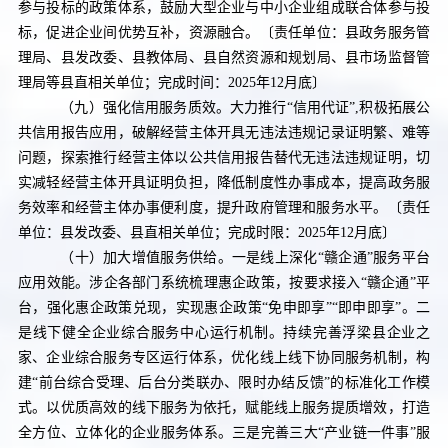
参与投标的政策体系，鼓励大型企业与中小企业组成联合体参与投
标，促进企业间优势互补，资源融合。
〔责任单位：
县
政务服务管
理局、
县发改委、县
教体局、
县自然资源和规划局
、县市场
监督管
理
局等
县
直相关单位；完成时间：
2025
年
12
月底〕
（九）强化信用服务质效。
大力推行“信用代证”
,
积极拓展公
共信用报告应用，破解经营主体开具无违法违规记录证明繁、难等
问题，探索推行经营主体以公共信用报告替代无违法违规证明，切
实减轻经营主体开具证明负担，降低制度性办事成本，提高政务服
务效率和经营主体办事便利度，提升政府管理和服务水平。
〔责任
单位：县发改委、县直相关单位；完成时限：
2025
年
12
月底〕
（十）加大增值服务供给。
一是线上深化“赣企通”服务平台
应用效能。涉企各部门系统梳理惠企政策，按要求接入“赣企通”平
台，强化惠企政策兑现，实现惠企政策“免申即享”“即申即享”。二
是线下健全企业综合服务中心运行机制。持续完善浮梁县企业之
家、企业综合服务专区运行体系，优化线上线下协同服务机制，构
建“前台综合受理、后台分类联办、限时办结反馈”的标准化工作模
式。以优质高效的线下服务为依托，赋能线上服务提质增效，打造
全方位、立体化的企业服务体系。三是完善三大“产业链一件事”服