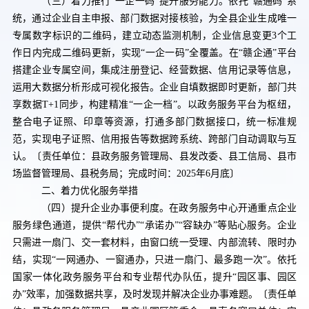
（三）着力推行“一企一码”提升服务能力。
依托“赣通码”系
统，通过企业自主申报、部门数据对接核验，为全县企业生成唯一
专属数字标识的二维码，建立动态监测机制，企业信息变更
3
个工
作日内完成二维码更新，实现“一企一码”全覆盖。在“赣企通”平台
搭建企业专属空间，集成注册登记、经营数据、信用记录等信息，
运用大数据分析形成可视化报告。企业自填数据即时更新，部门共
享数据
T+1
同步，构建精准“一企一档”。以政务服务平台为枢纽，
整合电子证照、印章等资源，打通多部门数据接口，统一标准规
范，实现电子证照、信用报告等数据跨系统、跨部门自动调取与互
认。
〔责任单位：县政务服务管理局、县发改委、县工信局、县市
场
监督管理
局、县税务局；完成时间：
2025
年
6
月底〕
二、着力优化服务举措
（四）提升企业办事便利度。
在政务服务中心开通重点企业
服务绿色通道，提供“帮代办”“承诺办”“容缺办”等贴心服务。企业
只需进一扇门、交一套材料，由窗口统一受理、内部流转、限时办
结，实现“一网通办、一窗通办，只进一扇门、最多跑一次”。依托
国家一体化政务服务平台和专业帮代办队伍，提升“园区事、园区
办”效率，加强数据共享，及时发现并解决企业办事难题。
〔责任单