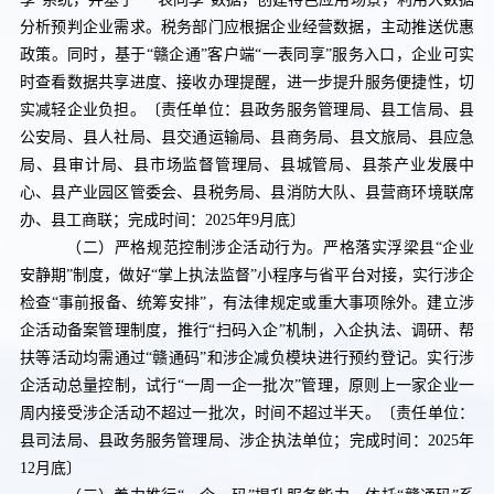
分析预判企业需求。税务部门应根据企业经营数据，主动推送优惠
政策。同时，基于“赣企通”客户端“一表同享”服务入口，企业可实
时查看数据共享进度、接收办理提醒，进一步提升服务便捷性，切
实减轻企业负担。
〔责任单位：县政务服务管理局、
县工信局、县
公安局、
县人社局、
县交通运输局、
县商务局、
县文旅局、
县应急
局、县审计局、县市场
监督管理
局、
县城管局、县茶产业发展中
心、县产业园区管委会、
县税务局、县消防大队、
县营商环境联席
办、县工商联
；完成时间：
2025
年
9
月底〕
（二）严格规范控制涉企活动行为。
严格落实浮梁县“企业
安静期”制度，做好“掌上执法监督”小程序与省平台对接，实行涉企
检查“事前报备、统筹安排”，有法律规定或重大事项除外。建立涉
企活动备案管理制度，推行“扫码入企”机制，入企执法、调研、帮
扶等活动均需通过“赣通码”和涉企减负模块进行预约登记。实行涉
企活动总量控制，试行“一周一企一批次”管理，原则上一家企业一
周内接受涉企活动不超过一批次，时间不超过半天。
〔责任单位：
县
司法局、
县
政务服务管理局、涉企执法单位；完成时间：
2025
年
12
月底〕