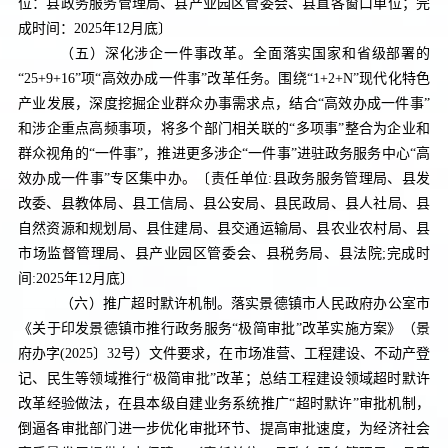
位：县政务服务管理局、县产业园区管委会、县直各窗口单位；完
成时间：
2025
年
12
月底〕
（五）深化涉企一件事改革。
全面落实国家和省级部署的
“
25+9+16”
项“高效办成一件事”改革任务。围绕“
1+2+N”
现代化特色
产业发展，深度挖掘企业群众办事需求点，结合“高效办成一件事”
和涉企重点高频事项，将多个部门相关联的“多项事”整合为企业和
群众视角的“一件事”，推进更多涉企“一件事”进驻政务服务中心“高
效办成一件事”专区集中办。
〔责任单位
:
县政务服务管理局、县发
改委、县教体局、县工信局、县公安局、县民政局、县人社局、县
自然资源和规划局、县住建局、县交通运输局、县农业农村局、
县
市场
监督管理
局
、县产业园区管委会、县税务局、县法院
;
完成时
间
:2025
年
12
月底〕
（六）推广超时默许机制。
落实景德镇市人民政府办公室市
《关于印发景德镇市推行政务服务“极简审批”改革实施方案》（景
府办字
(2025
〕
32
号）文件要求，在市场准营、工程建设、不动产登
记、民生等领域推行“极简审批”改革；总结工程建设领域超时默许
改革经验做法，在县本级自建业务系统推广“超时默许”审批机制，
倒逼各审批部门进一步优化审批环节、提高审批速度，为经济社会